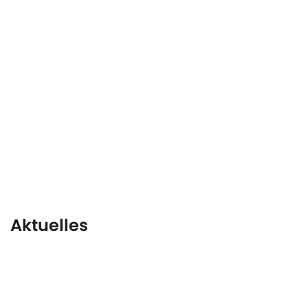
Kommunal
S-Tech
Hydrac
Markenübergreifend
Aktuelles