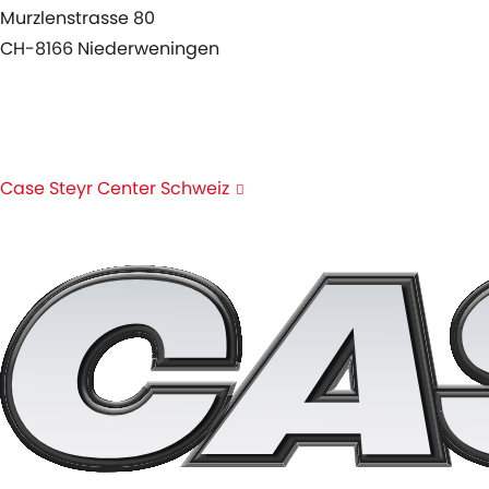
Murzlenstrasse 80
CH-8166 Niederweningen
+41 44 857 22 00
info@case-steyr-center.ch
Case Steyr Center Schweiz