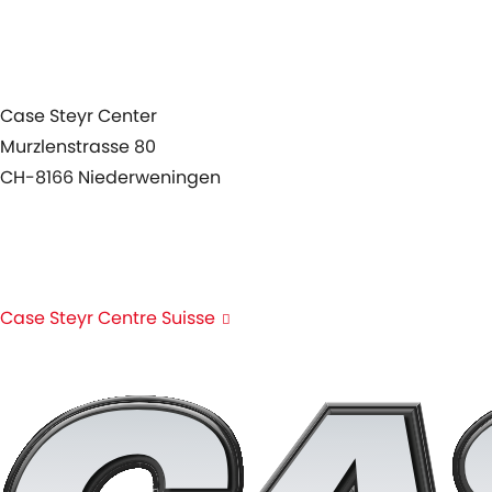
News
Agenda
Case Steyr Center
Murzlenstrasse 80
CH-8166 Niederweningen
+41 44 857 22 00
info@case-steyr-center.ch
Case Steyr Centre Suisse