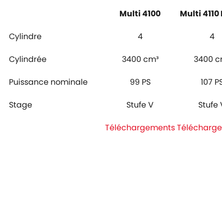
Multi 4100
Multi 4110
Cylindre
4
4
Cylindrée
3400 cm³
3400 c
Puissance nominale
99 PS
107 P
Stage
Stufe V
Stufe 
Téléchargements
Télécharg
Produits
Service
News
Agenda