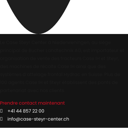
Le Case Steyr Center à Niederweningen, au siège
principal de Bucher Landtechnik AG, est importateur et
organisation de vente des tracteurs Case IH et Steyr,
des machines de récolte Case IH ainsi que des
systèmes d’attelage frontal Hydrac en Suisse. Plus de
100 agents Case IH et Steyr établissent des ponts de
partenariat avec nos clients.
Prendre contact maintenant
+41 44 857 22 00
info@case-steyr-center.ch