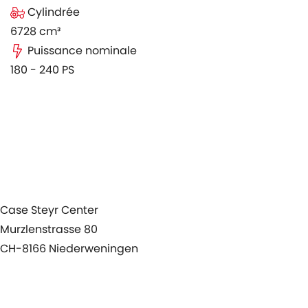
Cylindrée
6728 cm³
Puissance nominale
180 - 240 PS
Produits
Service
News
Agenda
Case Steyr Center
Murzlenstrasse 80
CH-8166 Niederweningen
+41 44 857 22 00
info@case-steyr-center.ch