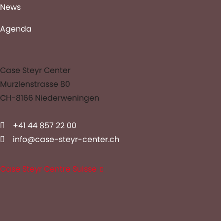
News
Agenda
Case Steyr Center
Murzlenstrasse 80
CH-8166 Niederweningen
+41 44 857 22 00
info@case-steyr-center.ch
Case Steyr Centre Suisse