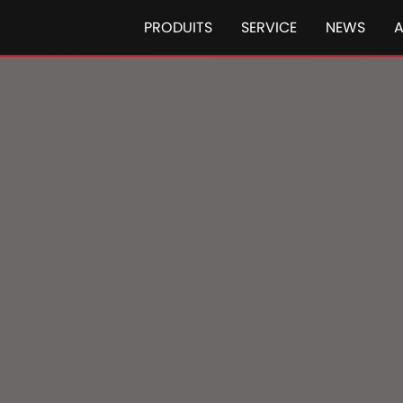
PRODUITS
SERVICE
NEWS
AFS® Case IH
Case IH Éc