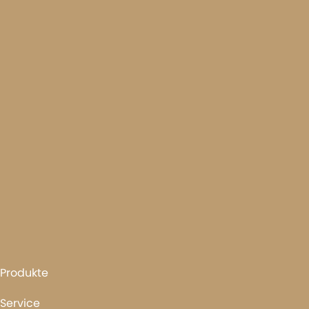
Nennleistung
180 PS
200 PS
Abgasnorm Tier
Stufe V
Stufe V
Downloads
Downloads
Puma AFS
Connect
Prospekt PDF-
Download (4.18
MB)
Produkte
Service