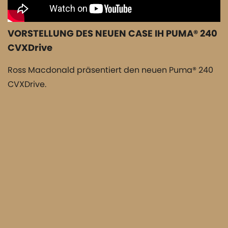
VORSTELLUNG DES NEUEN CASE IH PUMA® 240
CVXDrive
Ross Macdonald präsentiert den neuen Puma® 240
CVXDrive.
Alle Case IH Puma AFS Connect™
Ausführungen
Puma 185
Puma 200
Multicontroller
Multicontrol
Zylinder
6
6
Hubraum
6728 cm3
6728 cm3