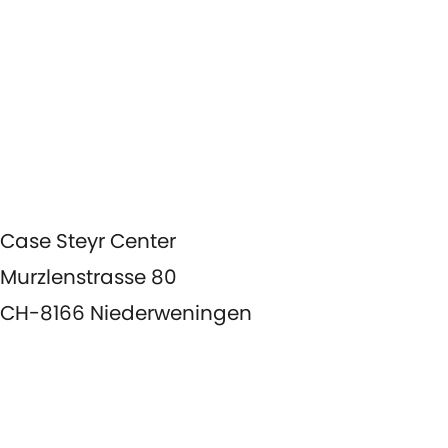
Service
Aktuelles
Agenda
Case Steyr Center
Murzlenstrasse 80
CH-8166 Niederweningen
+41 44 857 22 00
info@case-steyr-center.ch