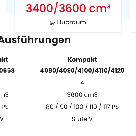
3400/3600 cm³
Hubraum
 Ausführungen
kt
Kompakt
065S
4080/4090/4100/4110/4120
4
cm3
3600 cm3
 PS
80 / 90 / 100 / 110 / 117 PS
 V
Stufe V