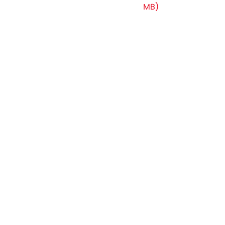
MB)
Produkte
Service
Aktuelles