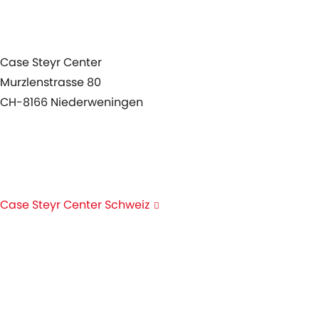
Agenda
Case Steyr Center
Murzlenstrasse 80
CH-8166 Niederweningen
+41 44 857 22 00
info@case-steyr-center.ch
Case Steyr Center Schweiz