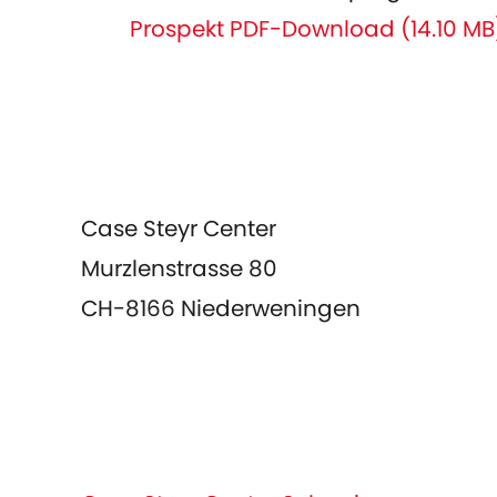
Prospekt PDF-Download (14.10 MB
rodukte
Case Steyr Center
ervice
Murzlenstrasse 80
ktuelles
CH-8166 Niederweningen
genda
+41 44 857 22 00
info@case-steyr-center.ch