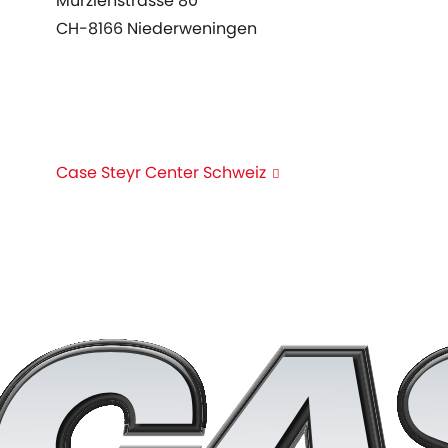
Murzlenstrasse 80
ktuelles
CH-8166 Niederweningen
genda
+41 44 857 22 00
info@case-steyr-center.ch
Case Steyr Center Schweiz