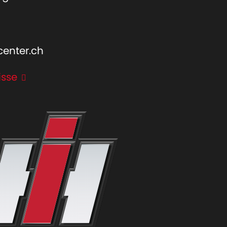
center.ch
isse