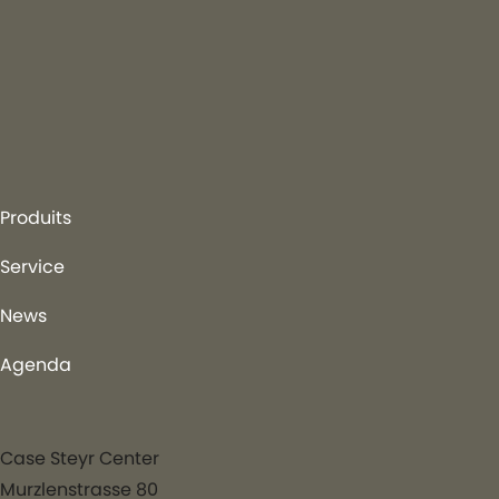
V/N/F/CL
Télécharger le
prospectus PDF
(2,85 MO)
Produits
Service
News
Agenda
Case Steyr Center
Murzlenstrasse 80