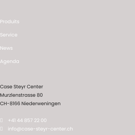
Produits
Service
News
Agenda
Case Steyr Center
Murzlenstrasse 80
CH-8166 Niederweningen
+41 44 857 22 00
info@case-steyr-center.ch