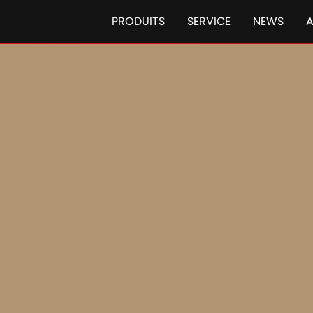
PRODUITS
SERVICE
NEWS
Matériels de récolte Case
Case IH Ax