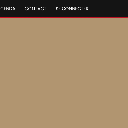
AGENDA
CONTACT
SE CONNECTER
 IH
ial-Flow série 