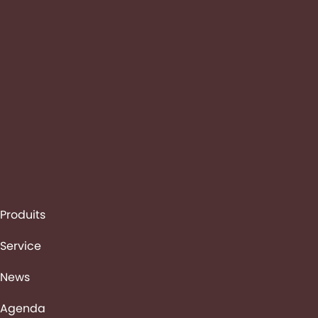
Presse haute
densité grand
format LB436 HD
Télécharger le
prospectus PDF
(1,09 MO)
Produits
Service
News
Agenda