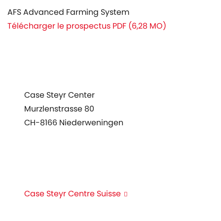
AFS Advanced Farming System
Télécharger le prospectus PDF (6,28 MO)
roduits
Case Steyr Center
ervice
Murzlenstrasse 80
ews
CH-8166 Niederweningen
genda
+41 44 857 22 00
info@case-steyr-center.ch
Case Steyr Centre Suisse