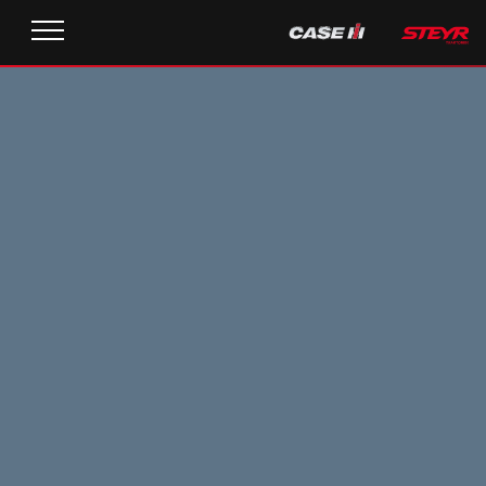
News
JOURNÉES PORTES OUVERTES STEYR DU 21 AU 23 JUIN
2022 À ST. VALENTIN | 09. JUIN 2022
STEYR@HOME 2022, 75 ans de tracteurs Steyr