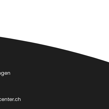
ngen
center.ch