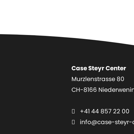
Case Steyr Center
Murzlenstrasse 80
CH-8166 Niederweni
+41 44 857 22 00
info@case-steyr-