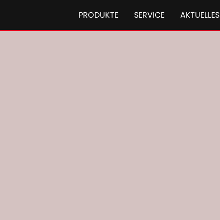
PRODUKTE
SERVICE
AKTUELLES
Ballenpressen Case IH
Case IH RB
Variable 