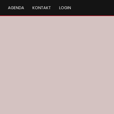
AGENDA
KONTAKT
LOGIN
 456/466 HD P
Kammer