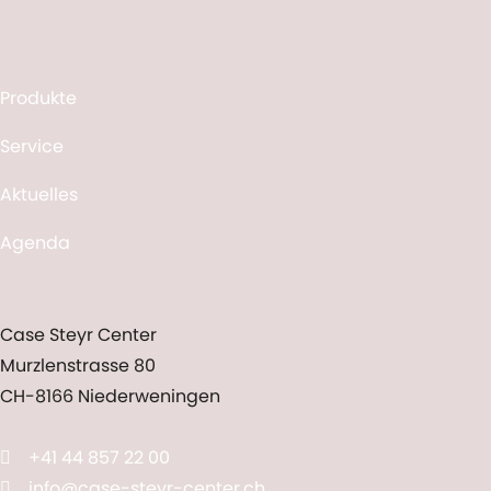
Pickup-Breite
2.0 m
2.0 m
Messeranzahl
-
15
Produkte
Service
Aktuelles
Agenda
Case Steyr Center
Murzlenstrasse 80
CH-8166 Niederweningen
+41 44 857 22 00
info@case-steyr-center.ch