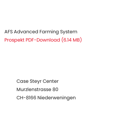
AFS Advanced Farming System
Prospekt PDF-Download (6.14 MB)
rodukte
Case Steyr Center
ervice
Murzlenstrasse 80
ktuelles
CH-8166 Niederweningen
genda
+41 44 857 22 00
info@case-steyr-center.ch