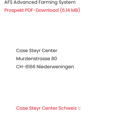
AFS Advanced Farming System
Prospekt PDF-Download (6.14 MB)
rodukte
Case Steyr Center
ervice
Murzlenstrasse 80
ktuelles
CH-8166 Niederweningen
genda
+41 44 857 22 00
info@case-steyr-center.ch
Case Steyr Center Schweiz